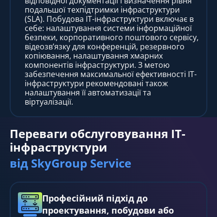
відповідної документації і визначення рівня
подальшої техпідтримки інфраструктури
(SLA). Побудова IT-інфраструктури включає в
себе: налаштування системи інформаційної
безпеки, корпоративного поштового сервісу,
відеозв’язку для конференцій, резервного
копіювання, налаштування хмарних
компонентів інфраструктури. З метою
забезпечення максимальної ефективності IT-
інфраструктури рекомендовані також
налаштування її автоматизації та
віртуалізації.
Переваги обслуговування IT-
інфраструктури
від SkyGroup Service
Професійний підхід до
проектування, побудови або